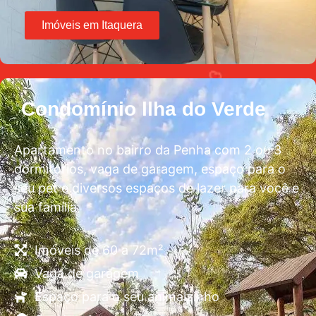
Imóveis em Itaquera
Condomínio llha do Verde
Apartamento no bairro da Penha com 2 ou 3
dormitórios, vaga de garagem, espaço para o
seu pet e diversos espaços de lazer para você e
sua família
Imóveis de 60 a 72m²
Vaga de garagem
Espaço para o seu animalzinho