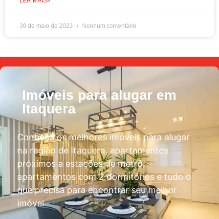
LER MAIS»
30 de maio de 2023
Nenhum comentário
Imóveis para alugar em
Itaquera
Conheça os melhores imóveis para alugar
na região de Itaquera, apartamentos
próximos a estações de metrô,
apartamentos com 2 dormitórios e tudo o
que precisa para encontrar seu melhor
imóvel