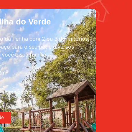
lha do Verde
o da Penha com 2 ou 3 dormitórios,
aço para o seu pet e diversos
 você e sua família
72m²
 animalzinho
de