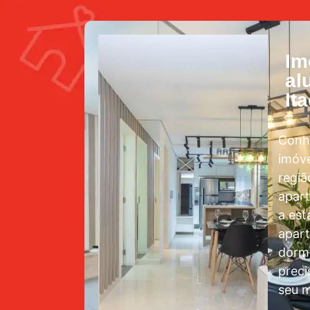
Im
al
It
Conh
imóve
regiã
apar
a est
apar
dormi
preci
seu m