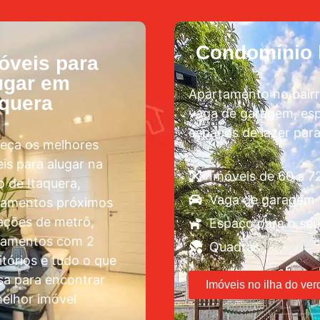
Condomínio l
óveis para
ugar em
Apartamento no bairr
aquera
vaga de garagem, esp
espaços de lazer para
eça os melhores
is para alugar na
Imóveis de 60 a 
o de Itaquera,
Vaga de garagem
tamentos próximos
ações de metrô,
Espaço para o seu
tamentos com 2
Quadras
tórios e tudo o que
sa para encontrar
Imóveis no ilha do ver
elhor imóvel