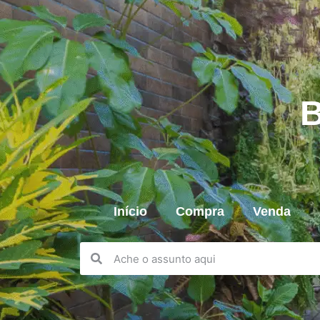
B
Início
Compra
Venda