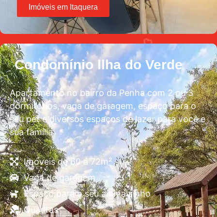
Imóveis em Itaquera
Condomínio llha do Verde
Apartamento no bairro da Penha com 2 ou 3
dormitórios, vaga de garagem, espaço para o
seu pet e diversos espaços de lazer para você e
sua família
Imóveis de 60 a 72m²
Vaga de garagem
Espaço para o seu animalzinho
Quadras