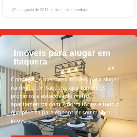
30 de agosto de 2017
Nenhum comentário
Imóveis para alugar em
Itaquera
Conheça os melhores imóveis para alugar
na região de Itaquera, apartamentos
próximos a estações de metrô,
apartamentos com 2 dormitórios e tudo o
que precisa para encontrar seu melhor
imóvel