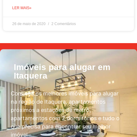
LER MAIS»
26 de maio de 2020
2 Comentários
Imóveis para alugar em
Itaquera
Conheça os melhores imóveis para alugar
na região de Itaquera, apartamentos
próximos a estações de metrô,
apartamentos com 2 dormitórios e tudo o
que precisa para encontrar seu melhor
imóvel