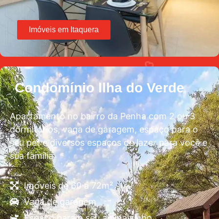
Imóveis em Itaquera
Condomínio llha do Verde
Apartamento no bairro da Penha com 2 ou 3
dormitórios, vaga de garagem, espaço para o
seu pet e diversos espaços de lazer para você e
sua família
Imóveis de 60 a 72m²
Vaga de garagem
Espaço para o seu animalzinho