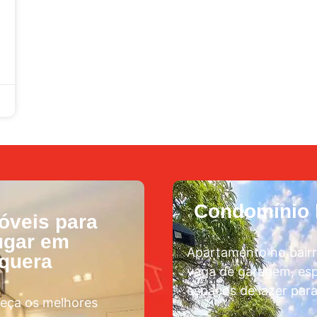
Condomínio l
óveis para
ugar em
Apartamento no bairr
aquera
vaga de garagem, esp
espaços de lazer para
eça os melhores