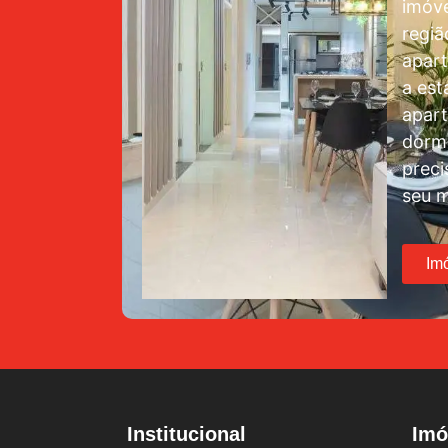
imóve
regiã
apar
a est
apar
dormi
preci
seu m
Im
Institucional
Imó