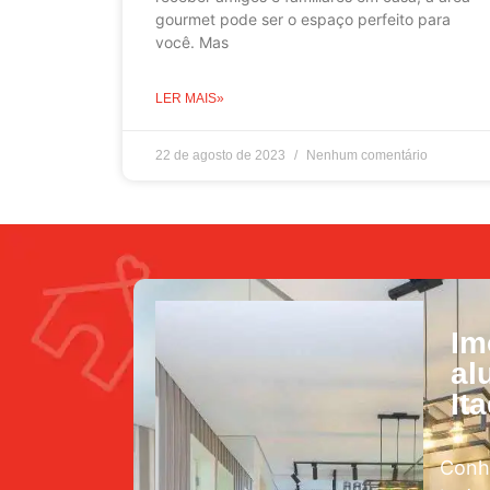
gourmet pode ser o espaço perfeito para
você. Mas
LER MAIS»
22 de agosto de 2023
Nenhum comentário
Im
al
It
Conh