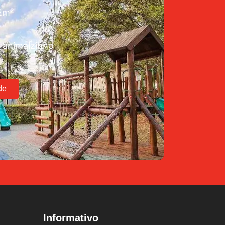
72m²
 animalzinho
de
Informativo