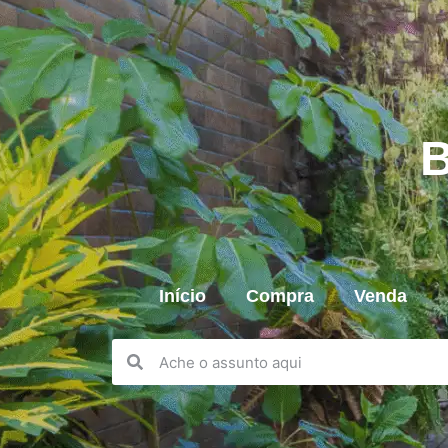
B
Início
Compra
Venda