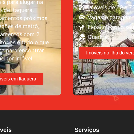
is para alugar na
Imóveis de 60 a 
o de Itaquera,
Vaga de garagem
tamentos próximos
ações de metrô,
Espaço para o seu
tamentos com 2
Quadras
tórios e tudo o que
sa para encontrar
Imóveis no ilha do ver
elhor imóvel
óveis em Itaquera
veis
Serviços