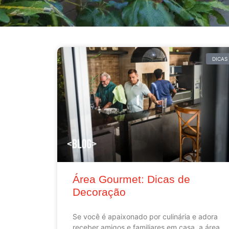
DICAS
Área Gourmet: Dicas de
Decoração
Se você é apaixonado por culinária e adora
receber amigos e familiares em casa, a área