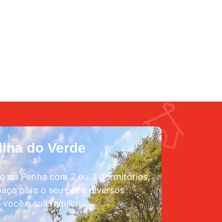
lha do Verde
o da Penha com 2 ou 3 dormitórios,
aço para o seu pet e diversos
 você e sua família