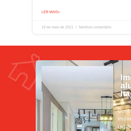
LER MAIS»
18 de maio de 2021
Nenhum comentário
Im
al
It
Conh
imóve
regiã