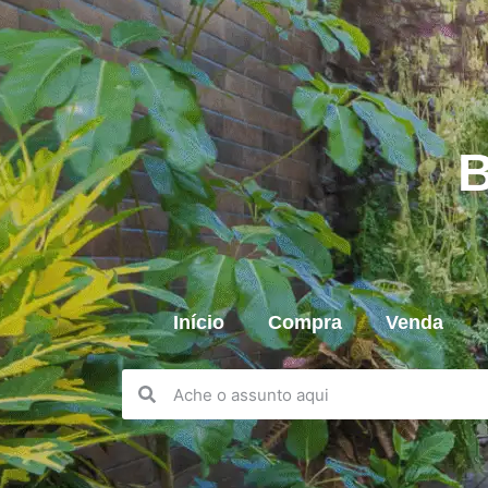
B
Início
Compra
Venda