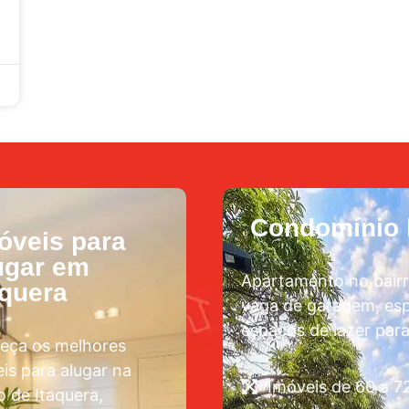
Condomínio l
óveis para
ugar em
Apartamento no bairr
aquera
vaga de garagem, esp
espaços de lazer para
eça os melhores
is para alugar na
Imóveis de 60 a 
o de Itaquera,