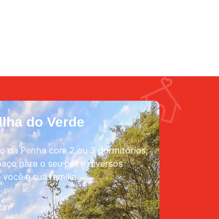
lha do Verde
o da Penha com 2 ou 3 dormitórios,
aço para o seu pet e diversos
 você e sua família
72m²