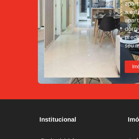
apar
a est
apar
dormi
preci
seu m
Im
Institucional
Imó