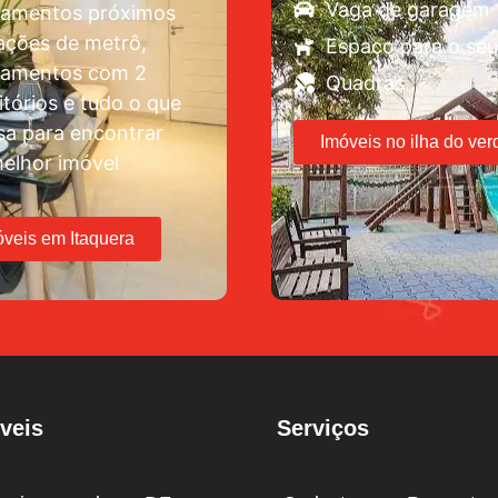
Vaga de garagem
tamentos próximos
ações de metrô,
Espaço para o seu
tamentos com 2
Quadras
tórios e tudo o que
sa para encontrar
Imóveis no ilha do ver
elhor imóvel
óveis em Itaquera
veis
Serviços