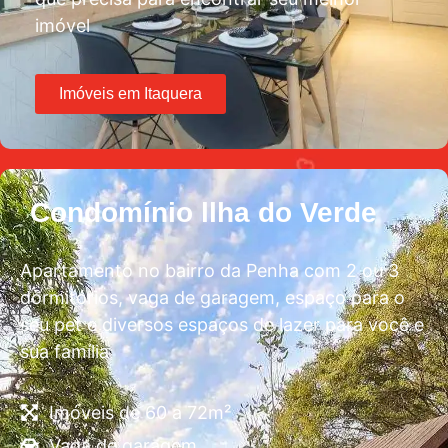
imóvel
Imóveis em Itaquera
Condomínio llha do Verde
Apartamento no bairro da Penha com 2 ou 3
dormitórios, vaga de garagem, espaço para o
seu pet e diversos espaços de lazer para você e
sua família
Imóveis de 60 a 72m²
Vaga de garagem