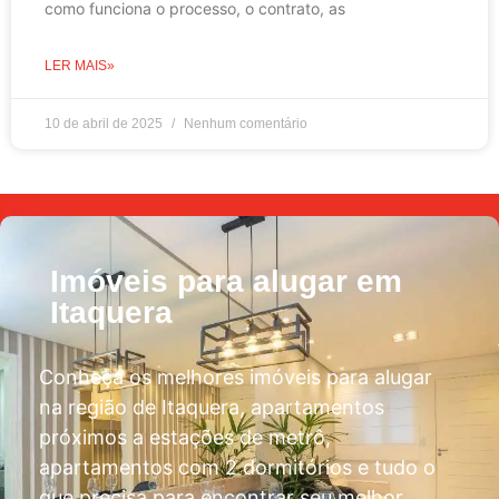
como funciona o processo, o contrato, as
LER MAIS»
10 de abril de 2025
Nenhum comentário
Imóveis para alugar em
Itaquera
Conheça os melhores imóveis para alugar
na região de Itaquera, apartamentos
próximos a estações de metrô,
apartamentos com 2 dormitórios e tudo o
que precisa para encontrar seu melhor