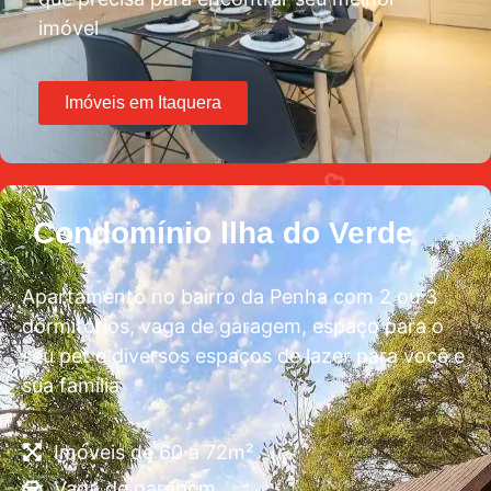
imóvel
Imóveis em Itaquera
Condomínio llha do Verde
Apartamento no bairro da Penha com 2 ou 3
dormitórios, vaga de garagem, espaço para o
seu pet e diversos espaços de lazer para você e
sua família
Imóveis de 60 a 72m²
Vaga de garagem