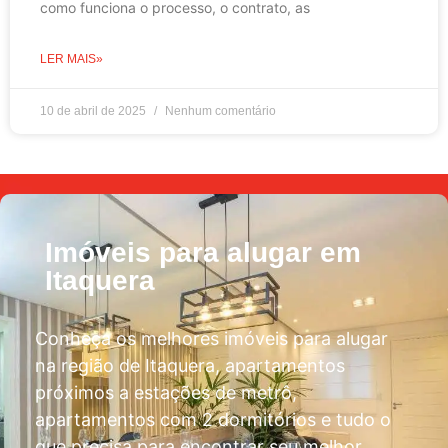
como funciona o processo, o contrato, as
LER MAIS»
10 de abril de 2025
Nenhum comentário
Imóveis para alugar em
Itaquera
Conheça os melhores imóveis para alugar
na região de Itaquera, apartamentos
próximos a estações de metrô,
apartamentos com 2 dormitórios e tudo o
que precisa para encontrar seu melhor