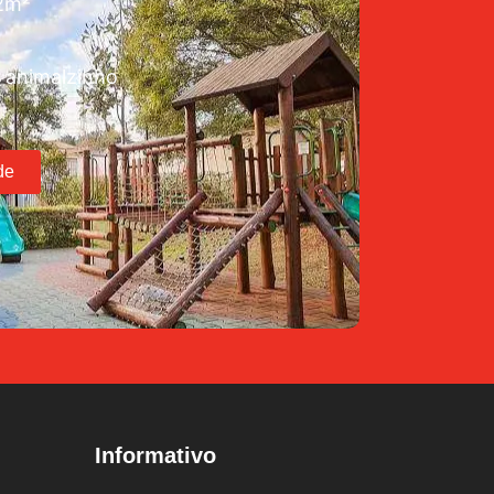
72m²
 animalzinho
de
Informativo