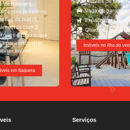
Imóveis de 60 a 
o de Itaquera,
Vaga de garagem
tamentos próximos
ações de metrô,
Espaço para o seu
tamentos com 2
Quadras
tórios e tudo o que
sa para encontrar
Imóveis no ilha do ver
elhor imóvel
óveis em Itaquera
veis
Serviços