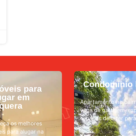
Condomínio l
óveis para
ugar em
Apartamento no bairr
aquera
vaga de garagem, esp
espaços de lazer para
eça os melhores
is para alugar na