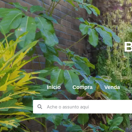
B
Início
Compra
Venda