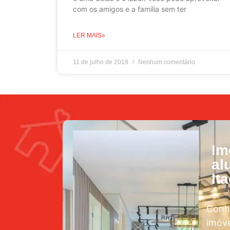
com os amigos e a família sem ter
LER MAIS»
11 de julho de 2018
Nenhum comentário
Im
al
It
Conh
imóve