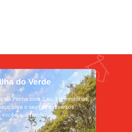
lha do Verde
o da Penha com 2 ou 3 dormitórios,
aço para o seu pet e diversos
 você e sua família