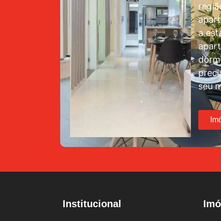
regiã
apar
a est
apar
dormi
preci
seu m
Im
Institucional
Imó