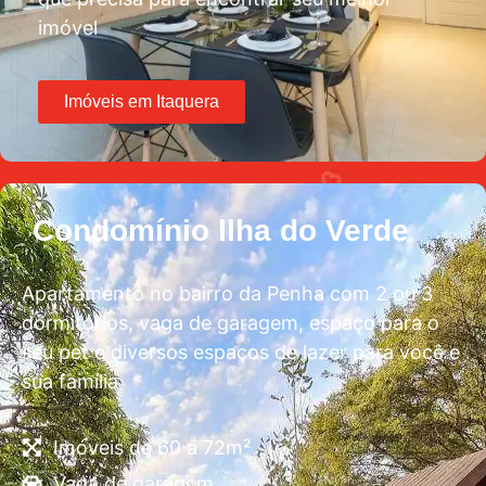
imóvel
Imóveis em Itaquera
Condomínio llha do Verde
Apartamento no bairro da Penha com 2 ou 3
dormitórios, vaga de garagem, espaço para o
seu pet e diversos espaços de lazer para você e
sua família
Imóveis de 60 a 72m²
Vaga de garagem