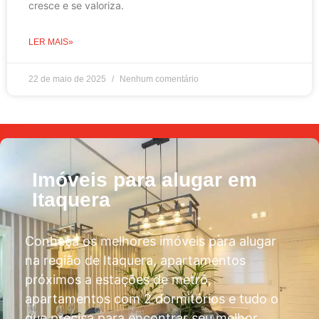
cresce e se valoriza.
LER MAIS»
22 de maio de 2025
Nenhum comentário
Imóveis para alugar em
Itaquera
Conheça os melhores imóveis para alugar
na região de Itaquera, apartamentos
próximos a estações de metrô,
apartamentos com 2 dormitórios e tudo o
que precisa para encontrar seu melhor