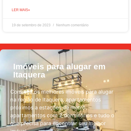
LER MAIS»
19 de setembro de 2023
Nenhum comentário
Imóveis para alugar em
Itaquera
Conheça os melhores imóveis para alugar
na região de Itaquera, apartamentos
próximos a estações de metrô,
apartamentos com 2 dormitórios e tudo o
que precisa para encontrar seu melhor