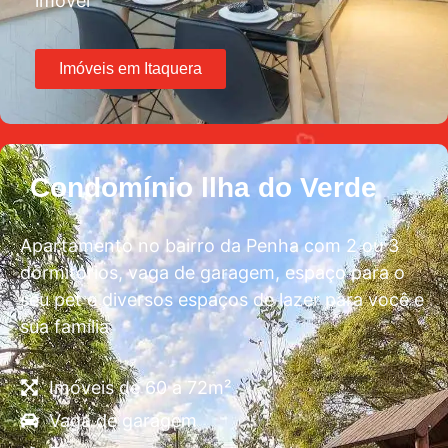
imóvel
Imóveis em Itaquera
Condomínio llha do Verde
Apartamento no bairro da Penha com 2 ou 3
dormitórios, vaga de garagem, espaço para o
seu pet e diversos espaços de lazer para você e
sua família
Imóveis de 60 a 72m²
Vaga de garagem