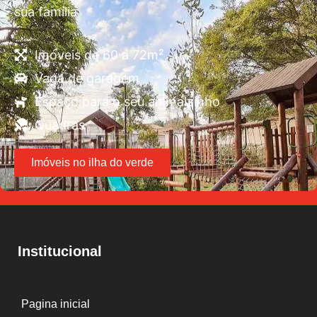
sua família
Imóveis de 60 a 72m²
Vaga de garagem
Espaço para o seu animalzinho
Quadras
Imóveis no ilha do verde
Institucional
Pagina inicial