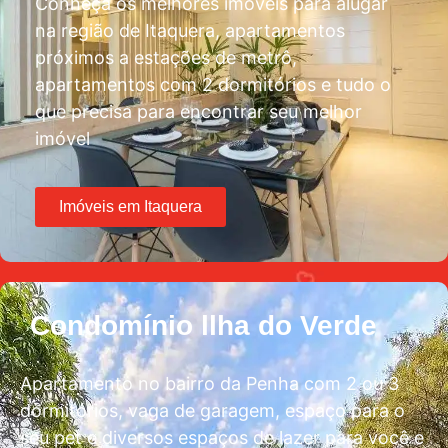
Conheça os melhores imóveis para alugar
na região de Itaquera, apartamentos
próximos a estações de metrô,
apartamentos com 2 dormitórios e tudo o
que precisa para encontrar seu melhor
imóvel
Imóveis em Itaquera
Condomínio llha do Verde
Apartamento no bairro da Penha com 2 ou 3
dormitórios, vaga de garagem, espaço para o
seu pet e diversos espaços de lazer para você e