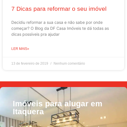
7 Dicas para reformar o seu imóvel
Decidiu reformar a sua casa e não sabe por onde
começar? O Blog da DF Casa Imóveis te dá todas as
dicas possíveis pra ajudar
LER MAIS»
13 de fevereiro de 2019
Nenhum comentário
Imóveis para alugar em
Itaquera