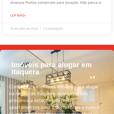
diversos Pontos comerciais para locação. Não perca a
LER MAIS»
24 de julho de 2019
2 Comentários
Imóveis para alugar em
Itaquera
Conheça os melhores imóveis para alugar
na região de Itaquera, apartamentos
próximos a estações de metrô,
apartamentos com 2 dormitórios e tudo o