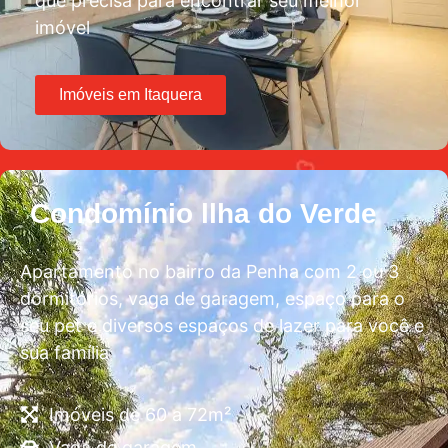
que precisa para encontrar seu melhor
imóvel
Imóveis em Itaquera
Condomínio llha do Verde
Apartamento no bairro da Penha com 2 ou 3
dormitórios, vaga de garagem, espaço para o
seu pet e diversos espaços de lazer para você e
sua família
Imóveis de 60 a 72m²
Vaga de garagem