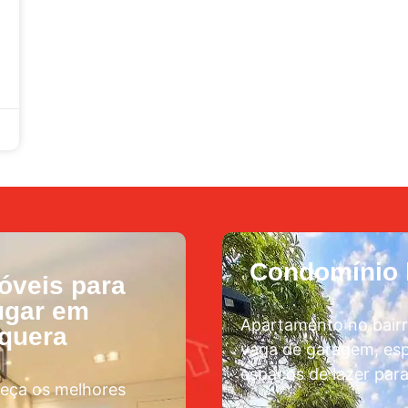
Condomínio l
óveis para
ugar em
Apartamento no bairr
aquera
vaga de garagem, esp
espaços de lazer para
eça os melhores