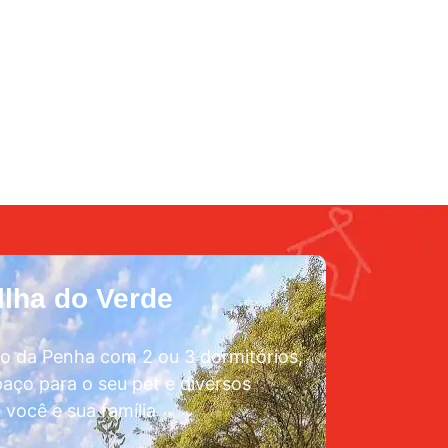
lha do Verde
o da Penha com 2 ou 3 dormitórios,
aço para o seu pet e diversos
 você e sua família