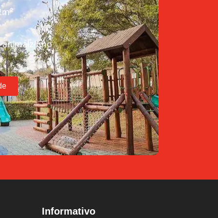
72m²
 animalzinho
de
Informativo