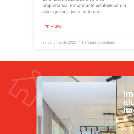
proprietários. É importante estabelecer um
valor que seja justo tanto para
LER MAIS»
27 de junho de 2023
Nenhum comentário
Im
al
It
Conh