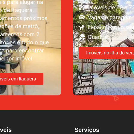
is para alugar na
Imóveis de 60 a 
o de Itaquera,
Vaga de garagem
tamentos próximos
ações de metrô,
Espaço para o seu
tamentos com 2
Quadras
tórios e tudo o que
sa para encontrar
Imóveis no ilha do ver
elhor imóvel
óveis em Itaquera
veis
Serviços