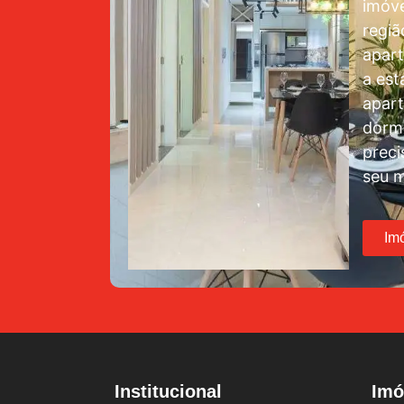
imóve
regiã
apar
a est
apar
dormi
preci
seu m
Im
Institucional
Imó