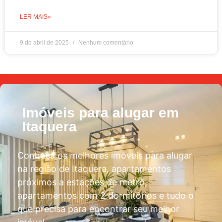
LER MAIS»
9 de abril de 2025
Nenhum comentário
Imóveis para alugar em
Itaquera
Conheça os melhores imóveis para alugar
na região de Itaquera, apartamentos
próximos a estações de metrô,
apartamentos com 2 dormitórios e tudo o
que precisa para encontrar seu melhor