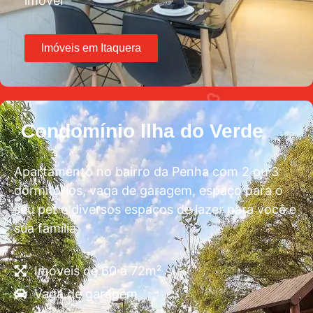
imóvel
Imóveis em Itaquera
Condomínio llha do Verde
Apartamento no bairro da Penha com 2 ou 3
dormitórios, vaga de garagem, espaço para o
seu pet e diversos espaços de lazer para você e
sua família
Imóveis de 60 a 72m²
Vaga de garagem