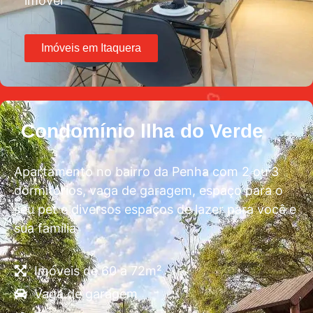
imóvel
Imóveis em Itaquera
Condomínio llha do Verde
Apartamento no bairro da Penha com 2 ou 3
dormitórios, vaga de garagem, espaço para o
seu pet e diversos espaços de lazer para você e
sua família
Imóveis de 60 a 72m²
Vaga de garagem