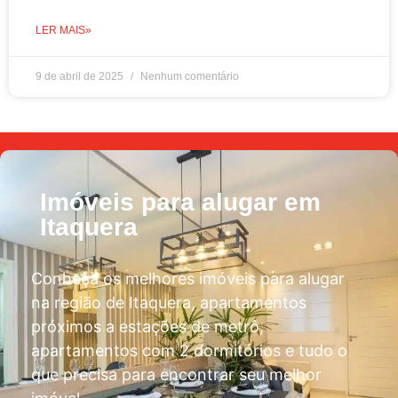
LER MAIS»
9 de abril de 2025
Nenhum comentário
Imóveis para alugar em
Itaquera
Conheça os melhores imóveis para alugar
na região de Itaquera, apartamentos
próximos a estações de metrô,
apartamentos com 2 dormitórios e tudo o
que precisa para encontrar seu melhor