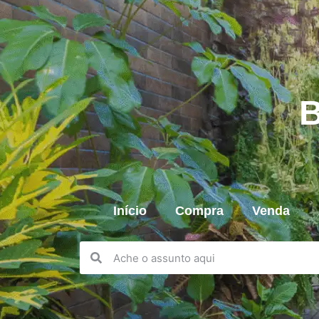
B
Início
Compra
Venda