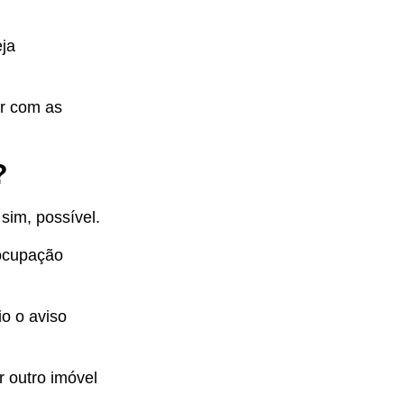
eja
ar com as
?
sim, possível.
 ocupação
io o aviso
 outro imóvel