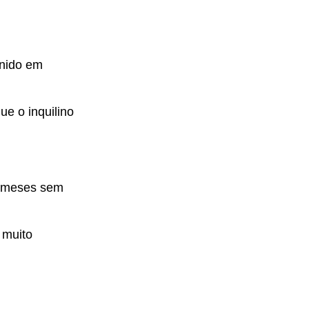
inido em
e o inquilino
0 meses sem
 muito