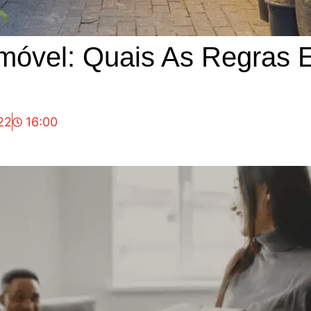
óvel: Quais As Regras 
22
16:00