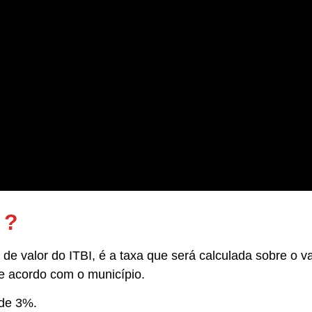
 ?
e valor do ITBI, é a taxa que será calculada sobre o va
de acordo com o município.
 de 3%.