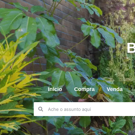
B
Início
Compra
Venda