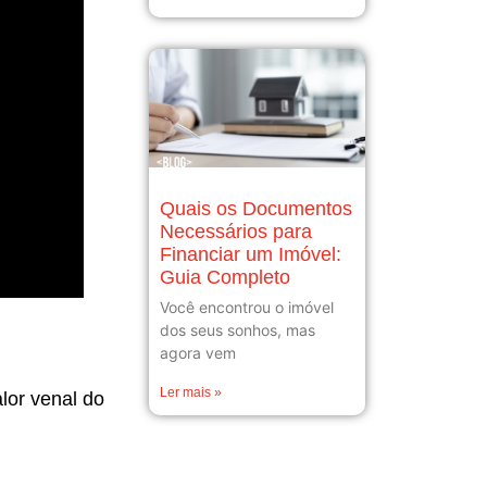
Quais os Documentos
Necessários para
Financiar um Imóvel:
Guia Completo
Você encontrou o imóvel
dos seus sonhos, mas
agora vem
Ler mais »
lor venal do