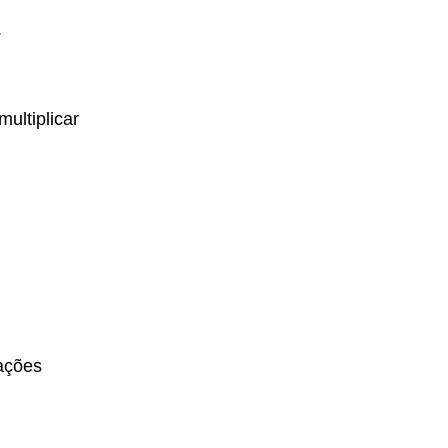
.
multiplicar
sações