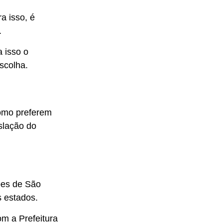
a isso, é
.
 isso o
scolha.
omo preferem
islação do
ões de São
s estados.
om a Prefeitura