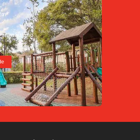
72m²
 animalzinho
de