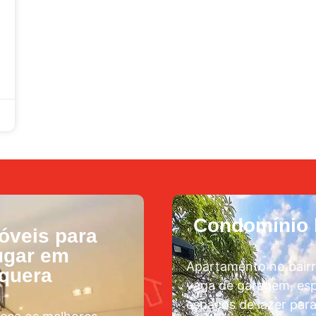
Condomínio l
óveis para
ugar em
Apartamento no bairr
aquera
vaga de garagem, esp
espaços de lazer para