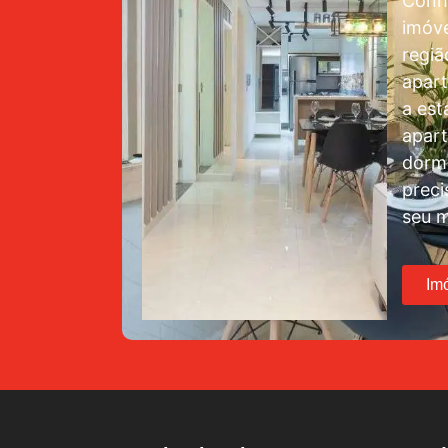
Conh
imóve
regiã
apar
a est
apar
dormi
preci
seu m
Im