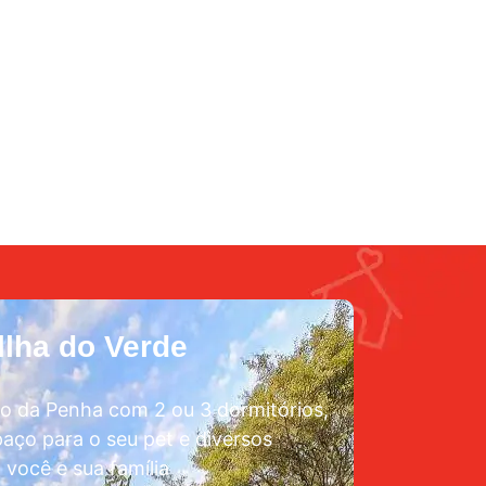
lha do Verde
o da Penha com 2 ou 3 dormitórios,
aço para o seu pet e diversos
 você e sua família