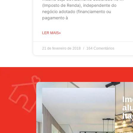
(Imposto de Renda), independente do
negócio adotado (financiamento ou
pagamento à
LER MAIS»
21 de fevereiro de 2018
164 Comentários
Im
al
It