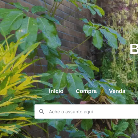
B
Início
Compra
Venda