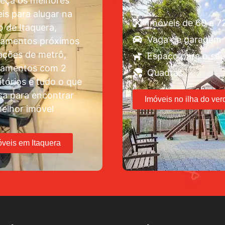
eça os melhores
is para alugar na
Imóveis de 60 a 
o de Itaquera,
Vaga de garagem
tamentos próximos
ações de metrô,
Espaço para o seu
tamentos com 2
Quadras
tórios e tudo o que
sa para encontrar
Imóveis no ilha do ver
elhor imóvel
óveis em Itaquera