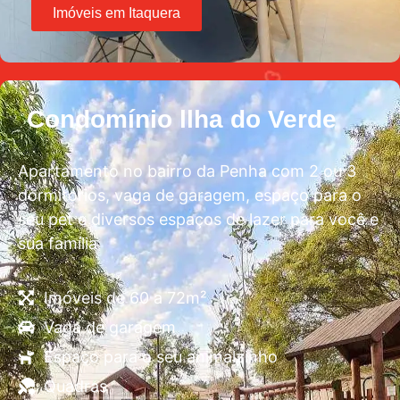
Imóveis em Itaquera
Condomínio llha do Verde
Apartamento no bairro da Penha com 2 ou 3
dormitórios, vaga de garagem, espaço para o
seu pet e diversos espaços de lazer para você e
sua família
Imóveis de 60 a 72m²
Vaga de garagem
Espaço para o seu animalzinho
Quadras