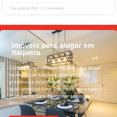
3 de junho de 2020
6 Comentários
Imóveis para alugar em
Itaquera
Conheça os melhores imóveis para alugar
na região de Itaquera, apartamentos
próximos a estações de metrô,
apartamentos com 2 dormitórios e tudo o
que precisa para encontrar seu melhor
imóvel