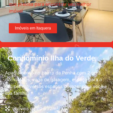
que precisa para encontrar seu melhor
imóvel
Imóveis em Itaquera
Condomínio llha do Verde
Apartamento no bairro da Penha com 2 ou 3
dormitórios, vaga de garagem, espaço para o
seu pet e diversos espaços de lazer para você e
sua família
Imóveis de 60 a 72m²