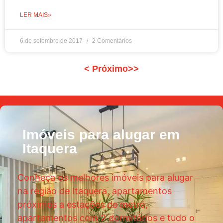
LER MAIS»
6 de setembro de 2017
2 Comentários
<
Próximo>>
Imóveis para alugar em
Itaquera
Conheça os melhores imóveis para alugar
na região de Itaquera, apartamentos
próximos a estações de metrô,
apartamentos com 2 dormitórios e tudo o