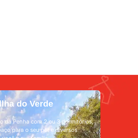
lha do Verde
o da Penha com 2 ou 3 dormitórios,
aço para o seu pet e diversos