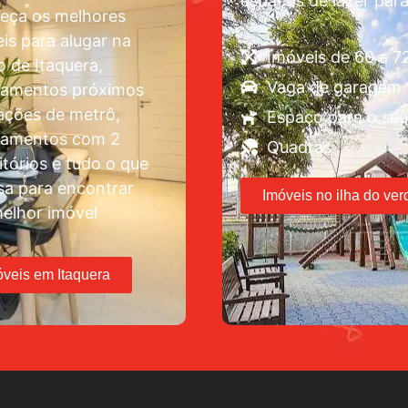
espaços de lazer para
eça os melhores
is para alugar na
Imóveis de 60 a 
o de Itaquera,
Vaga de garagem
tamentos próximos
ações de metrô,
Espaço para o seu
tamentos com 2
Quadras
tórios e tudo o que
sa para encontrar
Imóveis no ilha do ver
elhor imóvel
óveis em Itaquera