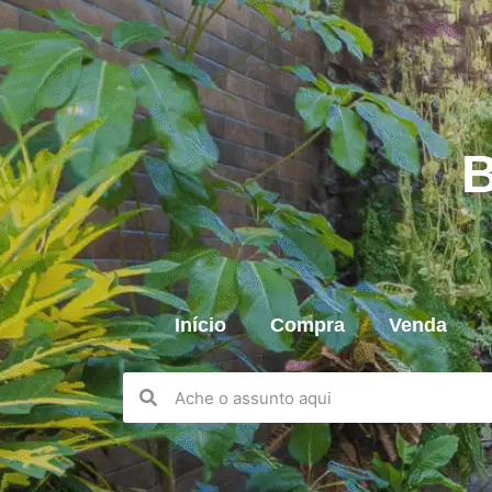
B
Início
Compra
Venda