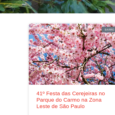
BAIRRO
41º Festa das Cerejeiras no
Parque do Carmo na Zona
Leste de São Paulo