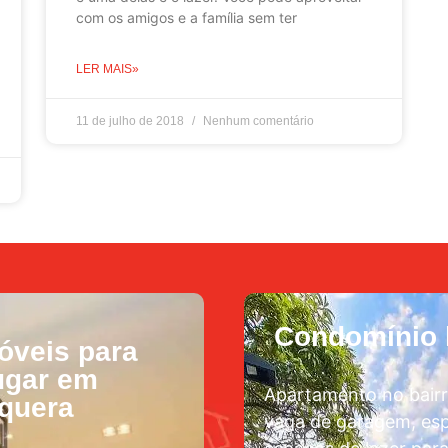
com os amigos e a família sem ter
LER MAIS»
11 de julho de 2018
Nenhum comentário
Condomínio l
óveis para
ugar em
Apartamento no bairr
aquera
vaga de garagem, esp