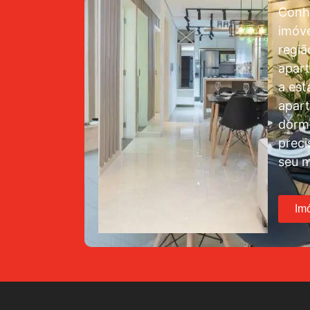
Conh
imóve
regiã
apar
a est
apar
dormi
preci
seu m
Im