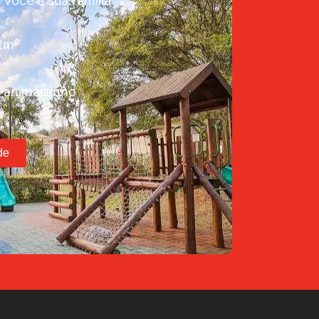
 você e sua família
72m²
 animalzinho
de