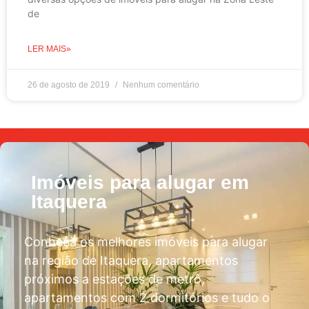
de
LER MAIS»
26 de agosto de 2019
Nenhum comentário
Imóveis para alugar em
Itaquera
Conheça os melhores imóveis para alugar
na região de Itaquera, apartamentos
próximos a estações de metrô,
apartamentos com 2 dormitórios e tudo o