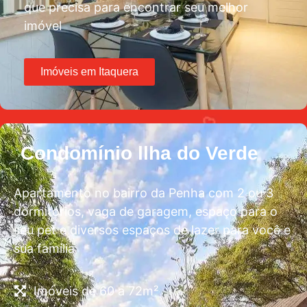
que precisa para encontrar seu melhor
imóvel
Imóveis em Itaquera
Condomínio llha do Verde
Apartamento no bairro da Penha com 2 ou 3
dormitórios, vaga de garagem, espaço para o
seu pet e diversos espaços de lazer para você e
sua família
Imóveis de 60 a 72m²