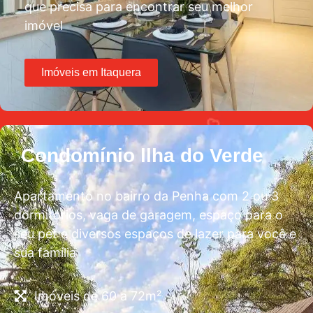
que precisa para encontrar seu melhor
imóvel
Imóveis em Itaquera
Condomínio llha do Verde
Apartamento no bairro da Penha com 2 ou 3
dormitórios, vaga de garagem, espaço para o
seu pet e diversos espaços de lazer para você e
sua família
Imóveis de 60 a 72m²