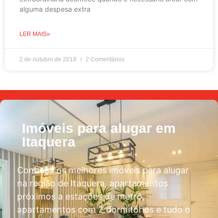
alguma despesa extra
LER MAIS»
2 de outubro de 2019
2 Comentários
Imóveis para alugar em
Itaquera
Conheça os melhores imóveis para alugar
na região de Itaquera, apartamentos
próximos a estações de metrô,
apartamentos com 2 dormitórios e tudo o