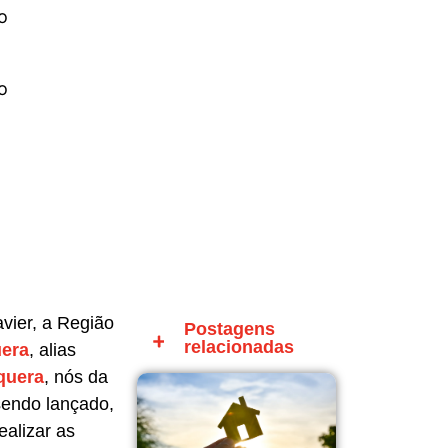
o
o
vier, a Região
Postagens
relacionadas
uera
, alias
quera
, nós da
sendo lançado,
alizar as