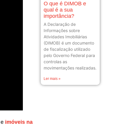
O que é DIMOB e
qual é a sua
importância?
A Declaração de
Informações sobre
Atividades Imobiliárias
(DIMOB) é um documento
de fiscalização utilizado
pelo Governo Federal para
controlas as
movimentações realizadas.
Ler mais »
e
imóveis na