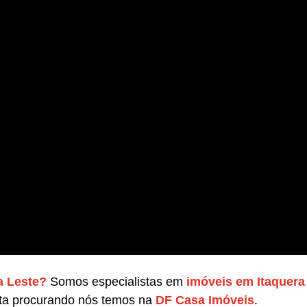
a Leste?
Somos especialistas em
imóveis em Itaquera
sta procurando nós temos na
DF Casa Imóveis
.