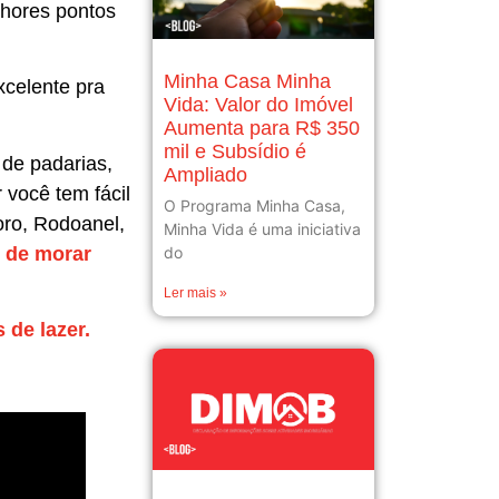
lhores pontos
Minha Casa Minha
celente pra
Vida: Valor do Imóvel
Aumenta para R$ 350
mil e Subsídio é
 de padarias,
Ampliado
 você tem fácil
O Programa Minha Casa,
oro, Rodoanel,
Minha Vida é uma iniciativa
do
 de morar
Ler mais »
 de lazer.