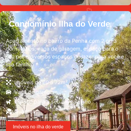
Condomínio llha do Verde
Apartamento no bairro da Penha com 2 ou 3
dormitórios, vaga de garagem, espaço para o
seu pet e diversos espaços de lazer para você e
sua família
Imóveis de 60 a 72m²
Vaga de garagem
Espaço para o seu animalzinho
Quadras
Imóveis no ilha do verde