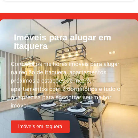
Imóveis para alugar em
Itaquera
Conheça os melhores imóveis para alugar
na região de Itaquera, apartamentos
próximos a estações de metrô,
apartamentos com 2 dormitórios e tudo o
que precisa para encontrar seu melhor
imóvel
Imóveis em Itaquera