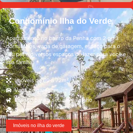
Condomínio llha do Verde
Apartamento no bairro da Penha com 2 ou 3
dormitórios, vaga de garagem, espaço para o
seu pet e diversos espaços de lazer para você e
sua família
Imóveis de 60 a 72m²
Vaga de garagem
Espaço para o seu animalzinho
Quadras
Imóveis no ilha do verde