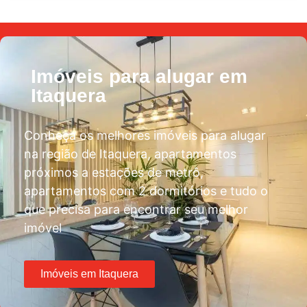
Imóveis para alugar em
Itaquera
Conheça os melhores imóveis para alugar
na região de Itaquera, apartamentos
próximos a estações de metrô,
apartamentos com 2 dormitórios e tudo o
que precisa para encontrar seu melhor
imóvel
Imóveis em Itaquera